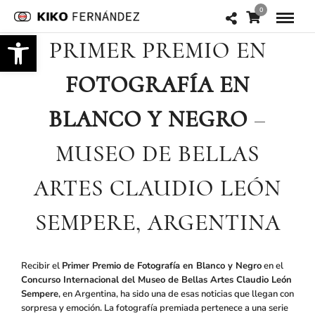
0
Abrir barra de herramientas
PRIMER PREMIO EN
FOTOGRAFÍA EN
BLANCO Y NEGRO
–
MUSEO DE BELLAS
ARTES CLAUDIO LEÓN
SEMPERE, ARGENTINA
Recibir el
Primer Premio de Fotografía en Blanco y Negro
en el
Concurso Internacional del Museo de Bellas Artes Claudio León
Sempere
, en Argentina, ha sido una de esas noticias que llegan con
sorpresa y emoción. La fotografía premiada pertenece a una serie